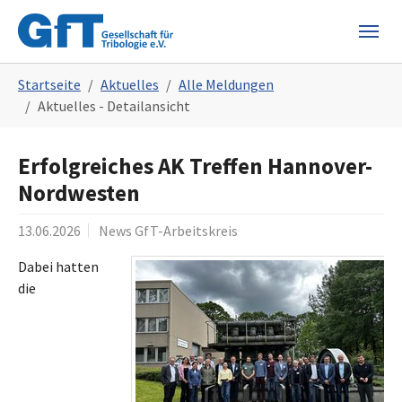
Skip to main navigation
Skip to main content
Skip to page footer
You are here:
Startseite
Aktuelles
Alle Meldungen
Aktuelles - Detailansicht
Erfolgreiches AK Treffen Hannover-
Nordwesten
13.06.2026
News GfT-Arbeitskreis
Dabei hatten
die